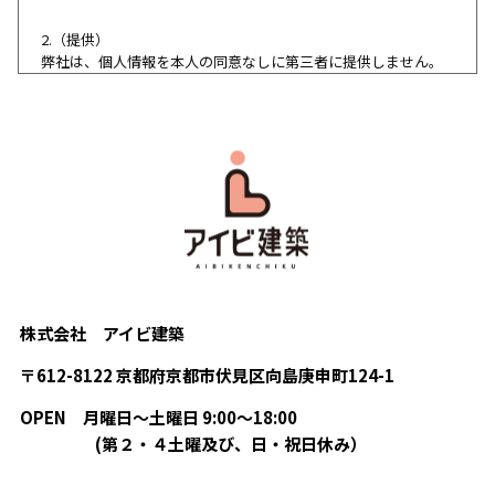
2.（提供）
弊社は、個人情報を本人の同意なしに第三者に提供しません。
ただし、以下の場合は、個人情報を本人の同意なく提供するこ
とがあります。
・法令に基づく場合
・人の生命、身体または財産の保護のために必要がある場合で
あって、本人の同意を得ることが困難であるとき
・公衆衛生の向上または児童の健全な育成の推進のために特に
必要がある場合であって、本人の同意を得ることが困難である
とき
・国の機関もしくは地方公共団体またはその委託を受けた者が
法令の定める事務を遂行することに対して協力する必要がある
場合であって、本人の同意を得ることにより当該事務の遂行に
支障を及ぼすおそれがあるとき
株式会社 アイビ建築
〒612-8122 京都府京都市伏見区向島庚申町124-1
3.（外部委託）
弊社は、情報処理などの業務の全部または一部を外部に委託す
OPEN
月曜日〜土曜日 9:00〜18:00
る際に、当該委託先に個人情報を開示する場合があります。当
(第２・４土曜及び、日・祝日休み）
該委託先に個人情報の開示を行う場合には、十分な個人情報保
護水準を確保していることを条件として委託先を選定し、機密