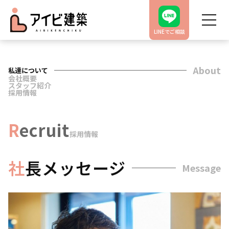
LINEでご相談
About
私
達について
会社概要
スタッフ紹介
採用情報
R
ecruit
採用情報
社
長メッセージ
Message