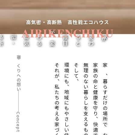
高気密・高断熱 高性能エコハウス
AIBIKENCHIKU
高
気
密
・
高
断
熱
が
つ
く
る
毎
日
が
変
わ
と
家
が
変
わ
る
家づくりへの想い
それが、私たちの考える家づくりです
環境にも、地域にもやさしい住まいへ
そして、
無理のない暮らしを支えるもの
家族の命と健康を守り、快適で、
家は、暮らすだけの場所ではない
Concept