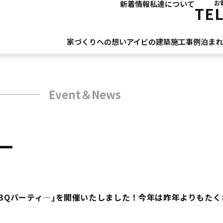
新着情報
私達について
お
TE
家づくりへの想い
アイビの建築
施工事例
泊ま
Event＆News
ィー
BBQパーティ―｣を開催いたしました！今年は昨年よりもた