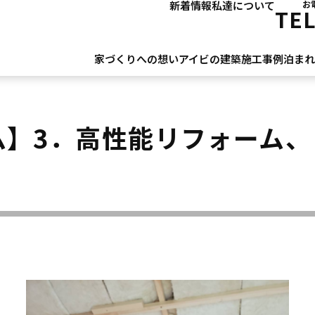
新着情報
私達について
お
TE
家づくりへの想い
アイビの建築
施工事例
泊ま
ム】3．高性能リフォーム、