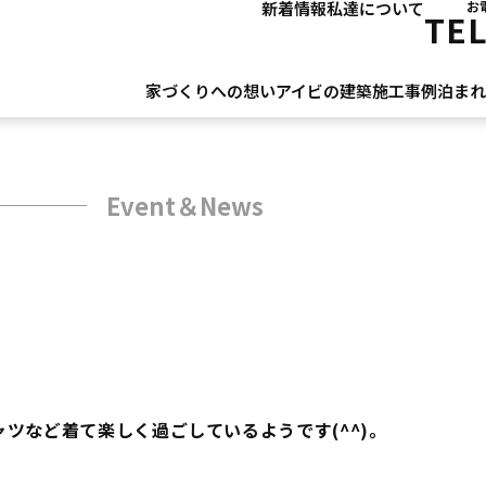
新着情報
私達について
お
TE
家づくりへの想い
アイビの建築
施工事例
泊ま
Event＆News
ツなど着て楽しく過ごしているようです(^^)。