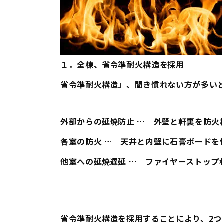
１．全棟、省令準耐火構造を採用
省令準耐火構造」、聞き慣れない方が多い
外部からの延焼防止 … 外壁と軒裏を防火
各室の防火 … 天井と内壁に石膏ボードを
他室への延焼遅延 … ファイヤーストップ
省令準耐火構造を採用することにより、2