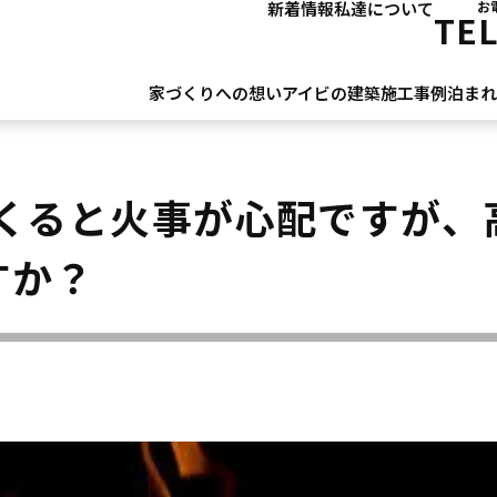
新着情報
私達について
お
TE
家づくりへの想い
アイビの建築
施工事例
泊ま
てくると火事が心配ですが、
すか？