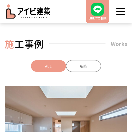
LINEでご相談
施
工事例
Works
ALL
新築