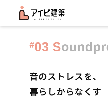
#
03
S
oundpr
音のストレスを、
暮らしからなくす