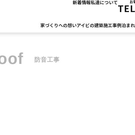
新着情報
私達について
お
TE
家づくりへの想い
アイビの建築
施工事例
泊ま
oof
防音工事