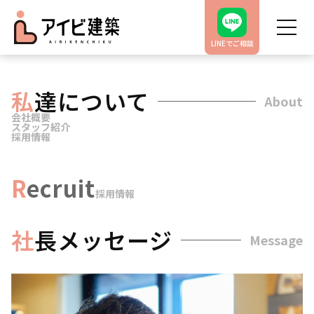
LINEでご相談
私
達について
About
会社概要
スタッフ紹介
採用情報
R
ecruit
採用情報
社
長メッセージ
Message