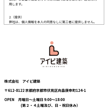
用します。
2.（提供）
弊社は、個人情報を本人の同意なしに第三者に提供しません。
ただし、以下の場合は、個人情報を本人の同意なく提供するこ
とがあります。
・法令に基づく場合
・人の生命、身体または財産の保護のために必要がある場合で
あって、本人の同意を得ることが困難であるとき
・公衆衛生の向上または児童の健全な育成の推進のために特に
必要がある場合であって、本人の同意を得ることが困難である
とき
・国の機関もしくは地方公共団体またはその委託を受けた者が
法令の定める事務を遂行することに対して協力する必要がある
場合であって、本人の同意を得ることにより当該事務の遂行に
支障を及ぼすおそれがあるとき
株式会社 アイビ建築
〒612-8122 京都府京都市伏見区向島庚申町124-1
3.（外部委託）
弊社は、情報処理などの業務の全部または一部を外部に委託す
OPEN
月曜日〜土曜日 9:00〜18:00
る際に、当該委託先に個人情報を開示する場合があります。当
(第２・４土曜及び、日・祝日休み）
該委託先に個人情報の開示を行う場合には、十分な個人情報保