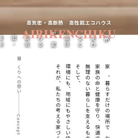
高気密・高断熱 高性能エコハウス
AIBIKENCHIKU
高
気
密
・
高
断
熱
が
つ
く
る
毎
日
が
変
わ
と
家
が
変
わ
る
家づくりへの想い
それが、私たちの考える家づくりです
環境にも、地域にもやさしい住まいへ
そして、
無理のない暮らしを支えるもの
家族の命と健康を守り、快適で、
家は、暮らすだけの場所ではない
Concept